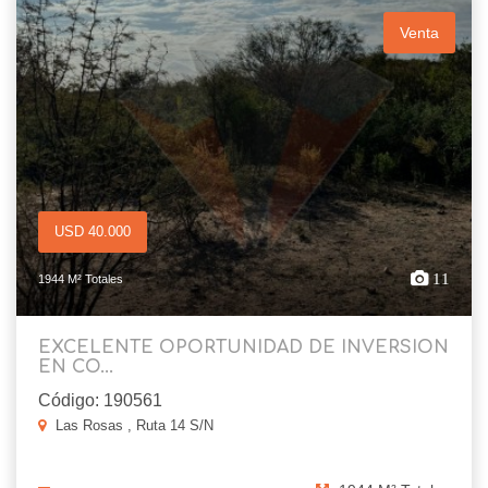
Venta
USD 40.000
11
1944 M² Totales
EXCELENTE OPORTUNIDAD DE INVERSION
EN CO...
Código: 190561
Las Rosas , Ruta 14 S/N